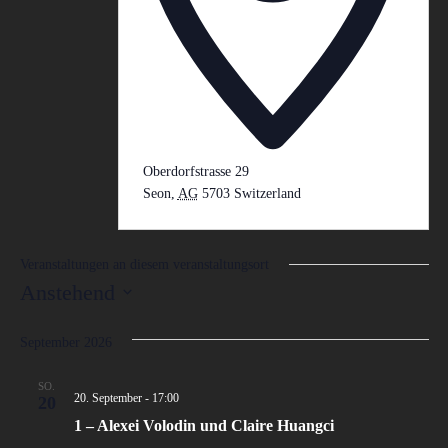
Oberdorfstrasse 29
Seon
,
AG
5703
Switzerland
Wegbeschreibung
Veranstaltungen an diesem veranstaltungsort
Anstehend
Datum
wählen.
September 2026
SO.
20. September - 17:00
20
1 – Alexei Volodin und Claire Huangci