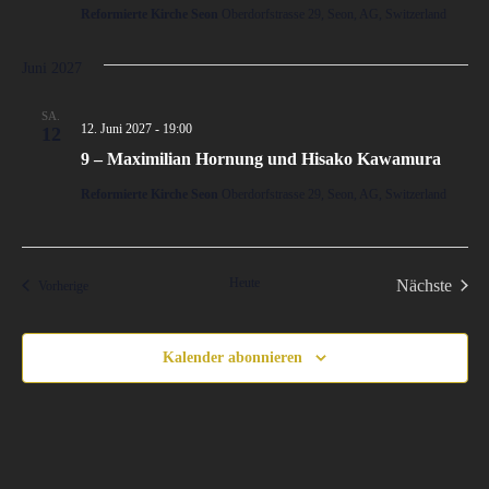
Reformierte Kirche Seon
Oberdorfstrasse 29, Seon, AG, Switzerland
Juni 2027
SA.
12. Juni 2027 - 19:00
12
9 – Maximilian Hornung und Hisako Kawamura
Reformierte Kirche Seon
Oberdorfstrasse 29, Seon, AG, Switzerland
Heute
Veran
Nächste
Veranstaltungen
Vorherige
Kalender abonnieren