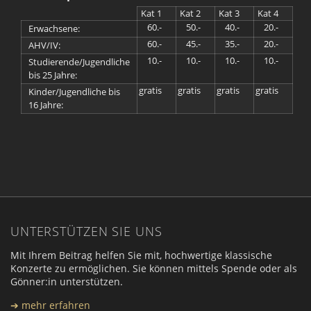
Kat 1
Kat 2
Kat 3
Kat 4
60.-
50.-
40.-
20.-
Erwachsene:
60.-
45.-
35.-
20.-
AHV/IV:
10.-
10.-
10.-
10.-
Studierende/Jugendliche
bis 25 Jahre:
gratis
gratis
gratis
gratis
Kinder/Jugendliche bis
16 Jahre:
UNTERSTÜTZEN SIE UNS
Mit Ihrem Beitrag helfen Sie mit, hochwertige klassische
Konzerte zu ermöglichen. Sie können mittels Spende oder als
Gönner:in unterstützen.
➔ mehr erfahren