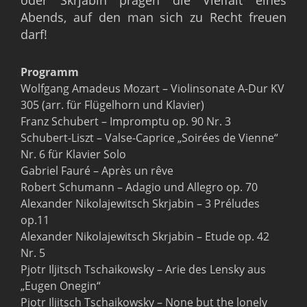
oder Skrjabin prägen die Vielfalt eines
Abends, auf den man sich zu Recht freuen
darf!
Programm
Wolfgang Amadeus Mozart – Violinsonate A-Dur KV
305 (arr. für Flügelhorn und Klavier)
Franz Schubert – Impromptu op. 90 Nr. 3
Schubert-Liszt – Valse-Caprice „Soirées de Vienne“
Nr. 6 für Klavier Solo
Gabriel Fauré – Après un rêve
Robert Schumann – Adagio und Allegro op. 70
Alexander Nikolajewitsch Skrjabin – 3 Préludes
op.11
Alexander Nikolajewitsch Skrjabin – Etude op. 42
Nr. 5
Pjotr Iljitsch Tschaikowsky – Arie des Lensky aus
„Eugen Onegin“
Pjotr Iljitsch Tschaikowsky – None but the lonely