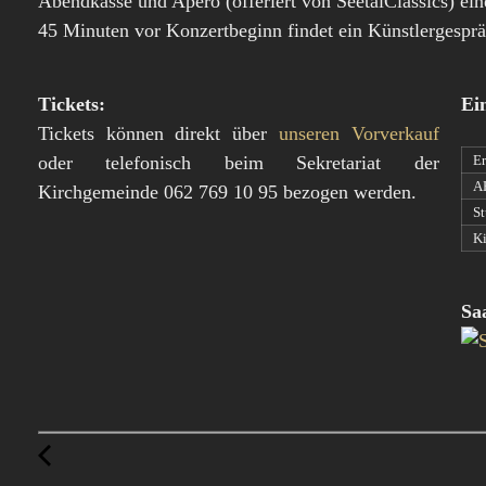
Abendkasse und Apéro (offeriert von SeetalClassics) ei
45 Minuten vor Konzertbeginn findet ein Künstlergespräc
Tickets:
Ein
Tickets können direkt über
unseren Vorverkauf
oder telefonisch beim Sekretariat der
Er
A
Kirchgemeinde
062 769 10 95
bezogen werden.
St
Ki
Sa