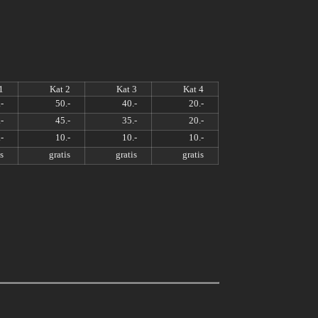
1
Kat 2
Kat 3
Kat 4
-
50.-
40.-
20.-
-
45.-
35.-
20.-
-
10.-
10.-
10.-
s
gratis
gratis
gratis