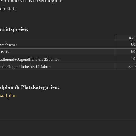
ne Stunde vor Konzertbeginn.
h statt.
trittspreise:
Kat 
60.
wachsene:
60.
HV/IV:
10.
udierende/Jugendliche bis 25 Jahre:
grati
nder/Jugendliche bis 16 Jahre:
alplan & Platzkategorien: