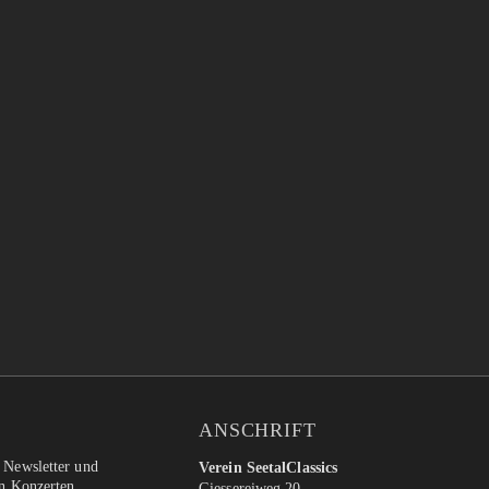
ANSCHRIFT
 Newsletter und
Verein SeetalClassics
en Konzerten.
Giessereiweg 20