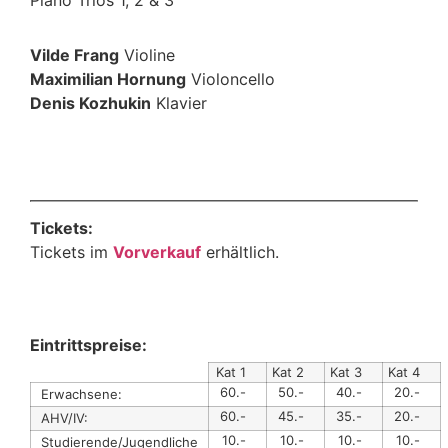
Piano Trios 1, 2 & 3
Vilde Frang
Violine
Maximilian Hornung
Violoncello
Denis Kozhukin
Klavier
Tickets:
Tickets im
Vorverkauf
erhältlich.
Eintrittspreise:
Kat 1
Kat 2
Kat 3
Kat 4
60.-
50.-
40.-
20.-
Erwachsene:
60.-
45.-
35.-
20.-
AHV/IV:
10.-
10.-
10.-
10.-
Studierende/Jugendliche