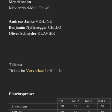
Mendelssohn
Klaviertrio d-Moll Op. 49
Andreas Janke
VIOLINE
Benjamin Nyffenegger
CELLO
Oliver Schnyder
KLAVIER
Tickets:
Tickets im
Vorverkauf
erhältlich.
Eintrittspreise:
Kat 1
Kat 2
Kat 3
Kat 4
60.-
50.-
40.-
20.-
Erwachsene:
60.-
45.-
35.-
20.-