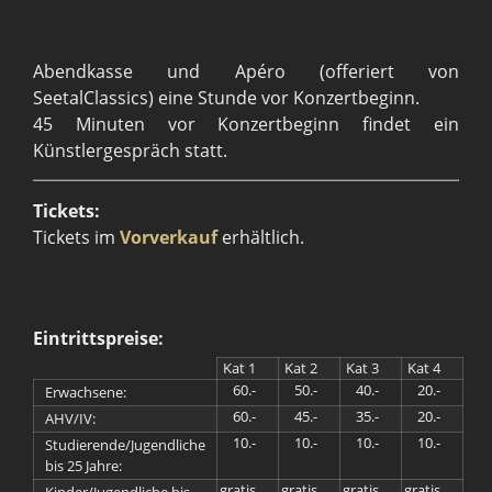
Abendkasse und Apéro (offeriert von
SeetalClassics) eine Stunde vor Konzertbeginn.
45 Minuten vor Konzertbeginn findet ein
Künstlergespräch statt.
Tickets:
Tickets im
Vorverkauf
erhältlich.
Eintrittspreise:
Kat 1
Kat 2
Kat 3
Kat 4
60.-
50.-
40.-
20.-
Erwachsene:
60.-
45.-
35.-
20.-
AHV/IV:
10.-
10.-
10.-
10.-
Studierende/Jugendliche
bis 25 Jahre:
gratis
gratis
gratis
gratis